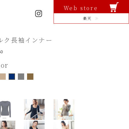
Web store
楽天
ルク長袖インナー
50
lor