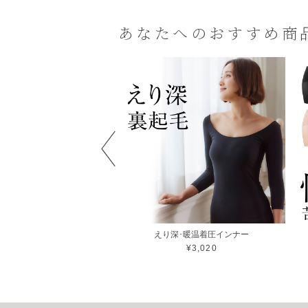
あなたへのおすすめ商
ワイヤー入り
えり深･暖温着圧インナー
ーブトップブラ レース
¥3,020
¥2,860〜