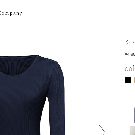
Company
シ
¥4,8
co