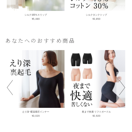
シルク100％スリップ
シルクタンクトップ
¥5,480
¥3,850
あなたへのおすすめ商品
えり深･暖温着圧インナー
夜まで快適 リフトガードル
¥3,020
¥2,920