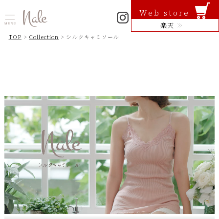
Web store
楽天
TOP
>
Collection
> シルクキャミソール